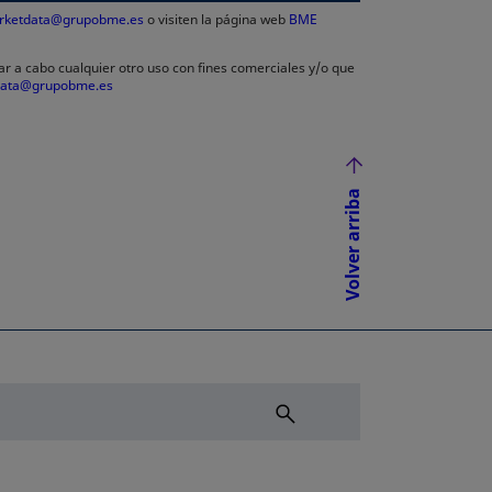
rketdata@grupobme.es
o visiten la página web
BME
ar a cabo cualquier otro uso con fines comerciales y/o que
data@grupobme.es
Volver arriba
NUEVA
ÑA NUEVA