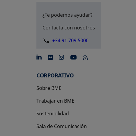
¿Te podemos ayudar?
Contacta con nosotros
+34 91 709 5000
se abre en una pestaña nue
se abre en una pestaña 
se abre en una pest
se abre en una p
CORPORATIVO
Sobre BME
Trabajar en BME
Sostenibilidad
Sala de Comunicación