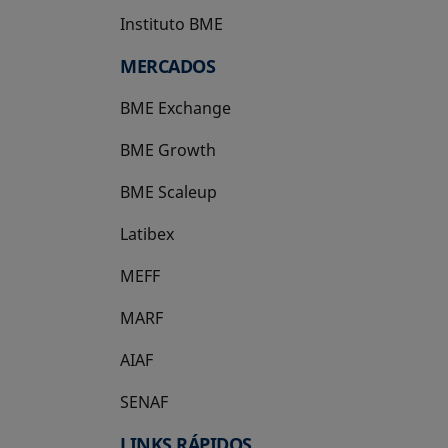
Instituto BME
se abre en una pestaña nueva
MERCADOS
BME Exchange
BME Growth
se abre en una pestaña nueva
BME Scaleup
se abre en una pestaña nueva
Latibex
se abre en una pestaña nueva
MEFF
se abre en una pestaña nueva
MARF
AIAF
SENAF
LINKS RÁPIDOS