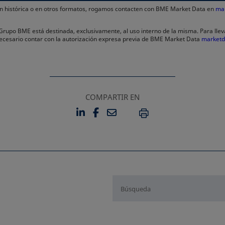
ión histórica o en otros formatos, rogamos contacten con BME Market Data en
ma
l Grupo BME está destinada, exclusivamente, al uso interno de la misma. Para llev
 necesario contar con la autorización expresa previa de BME Market Data
market
COMPARTIR EN
LINKEDIN
FACEBOOK
EMAIL
SE ABRE EN UNA PESTAÑA 
SE ABRE EN UNA PESTA
IMPRIMIR