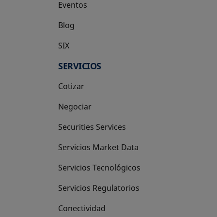
Eventos
Blog
SIX
se abre en una pestaña nueva
SERVICIOS
Cotizar
Negociar
Securities Services
Servicios Market Data
Servicios Tecnológicos
Servicios Regulatorios
Conectividad