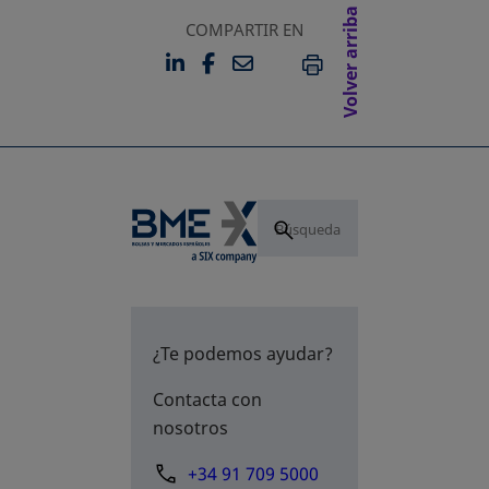
Volver arriba
COMPARTIR EN
LINKEDIN
FACEBOOK
EMAIL
SE ABRE EN UNA PESTAÑA 
SE ABRE EN UNA PESTA
IMPRIMIR
¿Te podemos ayudar?
Contacta con
nosotros
+34 91 709 5000