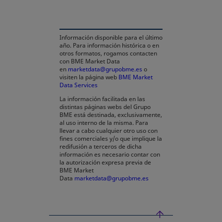
Información disponible para el último
año. Para información histórica o en
otros formatos, rogamos contacten
con BME Market Data
en
marketdata@grupobme.es
o
visiten la página web
BME Market
Data Services
se abre en una pestaña nueva
La información facilitada en las
distintas páginas webs del Grupo
BME está destinada, exclusivamente,
al uso interno de la misma. Para
llevar a cabo cualquier otro uso con
fines comerciales y/o que implique la
redifusión a terceros de dicha
información es necesario contar con
la autorización expresa previa de
BME Market
Data
marketdata@grupobme.es