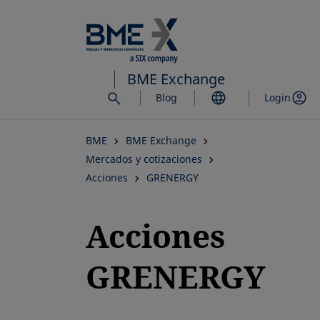
Saltar
al
contenido
principal
BME Exchange
Blog
Login
BME
BME Exchange
Mercados y cotizaciones
Acciones
GRENERGY
Acciones
GRENERGY
se abre en una pestaña nueva