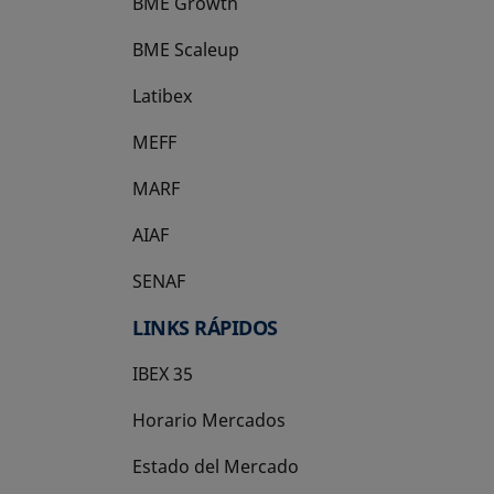
BME Growth
se abre en una pestaña nueva
BME Scaleup
se abre en una pestaña nueva
Latibex
se abre en una pestaña nueva
MEFF
se abre en una pestaña nueva
MARF
AIAF
SENAF
LINKS RÁPIDOS
IBEX 35
Horario Mercados
Estado del Mercado