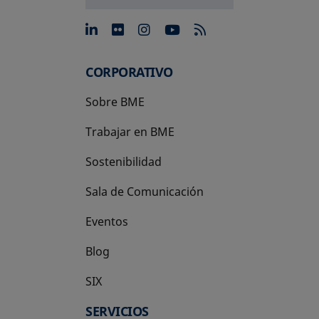
se abre en una pestaña nue
se abre en una pestaña 
se abre en una pest
se abre en una p
CORPORATIVO
Sobre BME
Trabajar en BME
Sostenibilidad
Sala de Comunicación
Eventos
Blog
SIX
se abre en una pestaña nueva
SERVICIOS