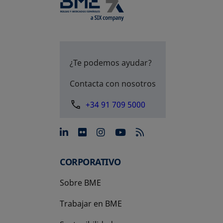
¿Te podemos ayudar?
Contacta con nosotros
+34 91 709 5000
se abre en una pestaña nue
se abre en una pestaña 
se abre en una pest
se abre en una p
CORPORATIVO
Sobre BME
Trabajar en BME