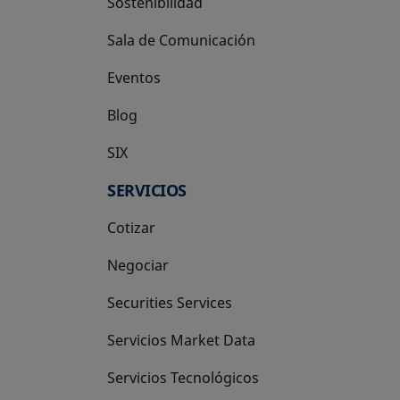
Sostenibilidad
Sala de Comunicación
Eventos
Blog
SIX
se abre en una pestaña nueva
SERVICIOS
Cotizar
Negociar
Securities Services
Servicios Market Data
Servicios Tecnológicos