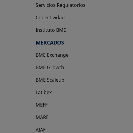
Servicios Regulatorios
Conectividad
Instituto BME
se abre en una pestaña nueva
MERCADOS
BME Exchange
BME Growth
se abre en una pestaña nueva
BME Scaleup
se abre en una pestaña nueva
Latibex
se abre en una pestaña nueva
MEFF
se abre en una pestaña nueva
MARF
AIAF