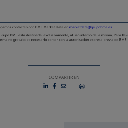
 rogamos contacten con BME Market Data en
marketdata@grupobme.es
l Grupo BME está destinada, exclusivamente, al uso interno de la misma. Para llev
forma no gratuita es necesario contar con la autorización expresa previa de BME
COMPARTIR EN
LINKEDIN
FACEBOOK
EMAIL
SE ABRE EN UNA PESTAÑA 
SE ABRE EN UNA PESTA
IMPRIMIR