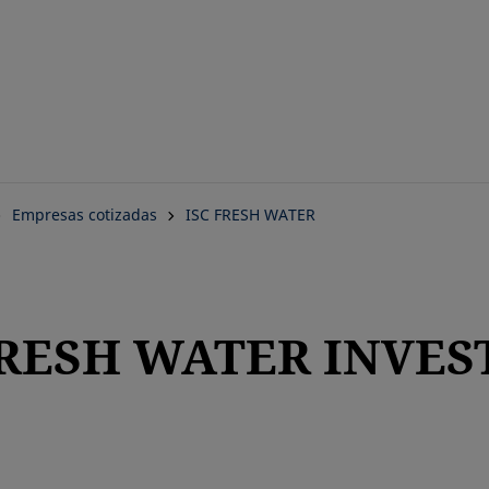
Saltar
al
contenido
principal
Empresas cotizadas
ISC FRESH WATER
 FRESH WATER INVE
a