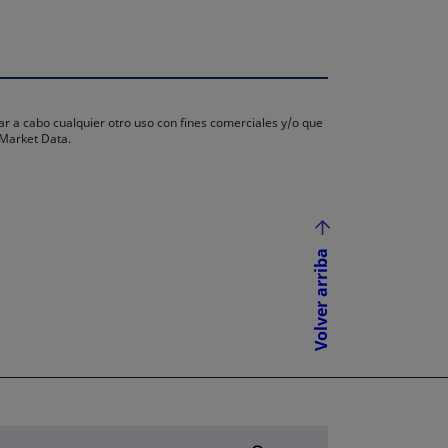
ar a cabo cualquier otro uso con fines comerciales y/o que
 Market Data.
Volver arriba
NUEVA
ÑA NUEVA