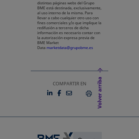
distintas páginas webs del Grupo
BME está destinada, exclusivamente,
al uso interno de la misma. Para
llevar a cabo cualquier otro uso con
fines comerciales y/o que implique la
redifusión a terceros de dicha
información es necesario contar con
la autorización expresa previa de
BME Market
Data
marketdata@grupobme.es
Volver arriba
COMPARTIR EN
LINKEDIN
FACEBOOK
EMAIL
SE ABRE EN UNA PESTAÑA 
SE ABRE EN UNA PESTA
IMPRIMIR