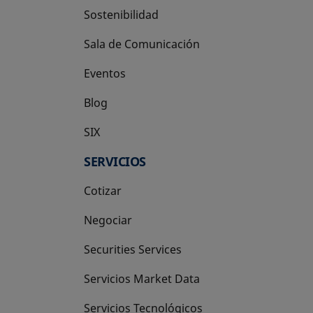
Sostenibilidad
Sala de Comunicación
Eventos
Blog
SIX
se abre en una pestaña nueva
SERVICIOS
Cotizar
Negociar
Securities Services
Servicios Market Data
Servicios Tecnológicos