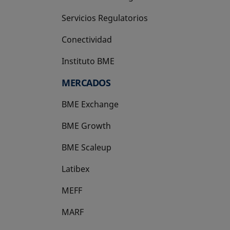
Servicios Regulatorios
Conectividad
Instituto BME
se abre en una pestaña nueva
MERCADOS
BME Exchange
BME Growth
se abre en una pestaña nueva
BME Scaleup
se abre en una pestaña nueva
Latibex
se abre en una pestaña nueva
MEFF
se abre en una pestaña nueva
MARF