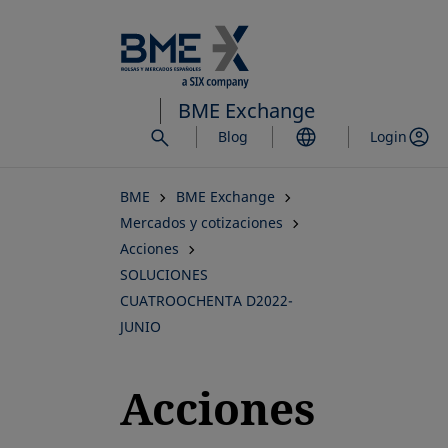
Saltar
al
contenido
principal
BME Exchange
Blog
Login
BME
BME Exchange
Mercados y cotizaciones
Acciones
SOLUCIONES
CUATROOCHENTA D2022-
JUNIO
Acciones