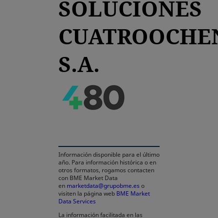
SOLUCIONES
CUATROOCHE
S.A.
se abre en una pestaña
Información disponible para el último
año. Para información histórica o en
otros formatos, rogamos contacten
con BME Market Data
en
marketdata@grupobme.es
o
visiten la página web
BME Market
Data Services
se abre en una pestaña nueva
La información facilitada en las