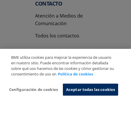
CONTACTO
Atención a Medios de
Comunicación
Todos los contactos
BME utiliza cookies para mejorar la experiencia de usuario
en nuestro sitio. Puede encontrar información detallada
sobre qué uso hacemos de las cookies y cómo gestionar su
Copyright Ⓒ BME 2026
Aviso Legal
consentimiento de uso en
Política de cookies
Politica de Privacidad
Política de cookies
Sistema de Información
Configuración de cookies
Aceptar todas las cookies