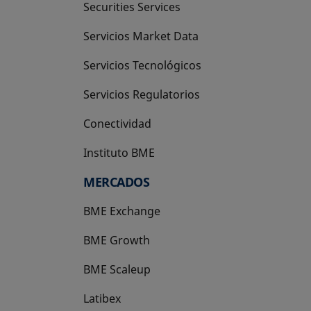
Securities Services
Servicios Market Data
Servicios Tecnológicos
Servicios Regulatorios
Conectividad
Instituto BME
se abre en una pestaña nueva
MERCADOS
BME Exchange
BME Growth
se abre en una pestaña nueva
BME Scaleup
se abre en una pestaña nueva
Latibex
se abre en una pestaña nueva