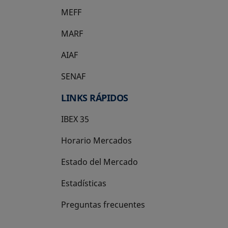
MEFF
se abre en una pestaña nueva
MARF
AIAF
SENAF
LINKS RÁPIDOS
IBEX 35
Horario Mercados
Estado del Mercado
Estadísticas
Preguntas frecuentes