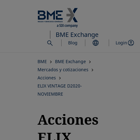
Saltar
al
contenido
principal
BME Exchange
Blog
Login
BME
BME Exchange
Mercados y cotizaciones
Acciones
ELIX VINTAGE D2020-
NOVIEMBRE
Acciones
ELIX