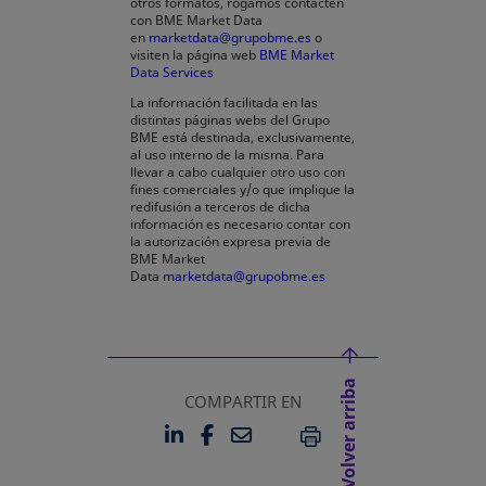
otros formatos, rogamos contacten
con BME Market Data
en
marketdata@grupobme.es
o
visiten la página web
BME Market
Data Services
se abre en una pestaña nueva
La información facilitada en las
distintas páginas webs del Grupo
BME está destinada, exclusivamente,
al uso interno de la misma. Para
llevar a cabo cualquier otro uso con
fines comerciales y/o que implique la
redifusión a terceros de dicha
información es necesario contar con
la autorización expresa previa de
BME Market
Data
marketdata@grupobme.es
Volver arriba
COMPARTIR EN
LINKEDIN
FACEBOOK
EMAIL
SE ABRE EN UNA PESTAÑA 
SE ABRE EN UNA PESTA
IMPRIMIR