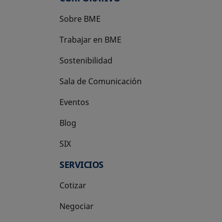
Sobre BME
Trabajar en BME
Sostenibilidad
Sala de Comunicación
Eventos
Blog
SIX
se abre en una pestaña nueva
SERVICIOS
Cotizar
Negociar