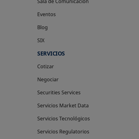
Sala de Comunicación
Eventos
Blog
SIX
se abre en una pestaña nueva
SERVICIOS
Cotizar
Negociar
Securities Services
Servicios Market Data
Servicios Tecnológicos
Servicios Regulatorios