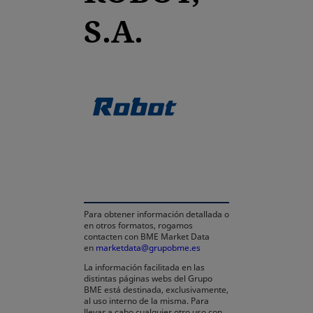
S.A.
se abre en una pestaña
Para obtener información detallada o
en otros formatos, rogamos
contacten con BME Market Data
en
marketdata@grupobme.es
La información facilitada en las
distintas páginas webs del Grupo
BME está destinada, exclusivamente,
al uso interno de la misma. Para
llevar a cabo cualquier otro uso con