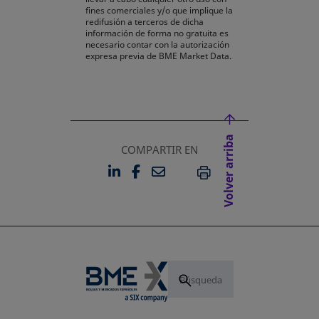
fines comerciales y/o que implique la
redifusión a terceros de dicha
información de forma no gratuita es
necesario contar con la autorización
expresa previa de BME Market Data.
Volver arriba
COMPARTIR EN
LINKEDIN
FACEBOOK
EMAIL
SE ABRE EN UNA PESTAÑA 
SE ABRE EN UNA PESTA
IMPRIMIR