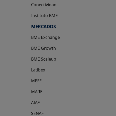
Conectividad
Instituto BME
se abre en una pestaña nueva
MERCADOS
BME Exchange
BME Growth
se abre en una pestaña nueva
BME Scaleup
se abre en una pestaña nueva
Latibex
se abre en una pestaña nueva
MEFF
se abre en una pestaña nueva
MARF
AIAF
SENAF