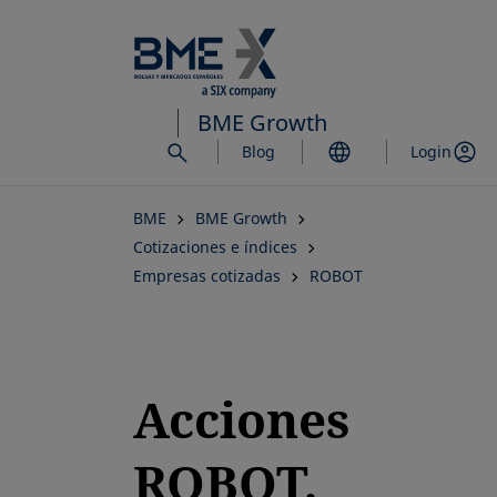
Saltar
al
contenido
principal
BME Growth
Blog
Login
BME
BME Growth
Cotizaciones e índices
Empresas cotizadas
ROBOT
Acciones
ROBOT,