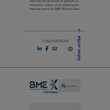
información de forma no gratuita es
necesario contar con la autorización
expresa previa de BME Market Data.
Volver arriba
COMPARTIR EN
LINKEDIN
FACEBOOK
EMAIL
SE ABRE EN UNA PESTAÑA 
SE ABRE EN UNA PESTA
IMPRIMIR