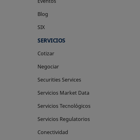
Eventos
Blog
SIX
se abre en una pestaña nueva
SERVICIOS
Cotizar
Negociar
Securities Services
Servicios Market Data
Servicios Tecnológicos
Servicios Regulatorios
Conectividad