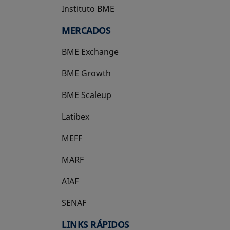
Instituto BME
se abre en una pestaña nueva
MERCADOS
BME Exchange
BME Growth
se abre en una pestaña nueva
BME Scaleup
se abre en una pestaña nueva
Latibex
se abre en una pestaña nueva
MEFF
se abre en una pestaña nueva
MARF
AIAF
SENAF
LINKS RÁPIDOS