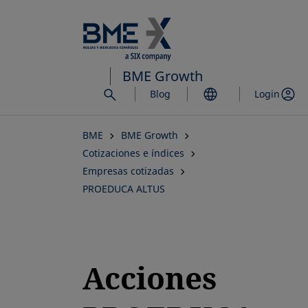
Saltar
al
contenido
principal
BME Growth
Blog
Login
BME
BME Growth
Cotizaciones e índices
Empresas cotizadas
PROEDUCA ALTUS
Acciones