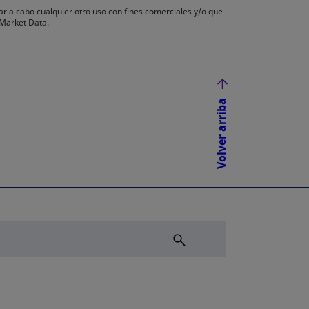
ar a cabo cualquier otro uso con fines comerciales y/o que
 Market Data.
Volver arriba
NUEVA
ÑA NUEVA