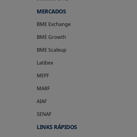
MERCADOS
BME Exchange
BME Growth
se abre en una pestaña nueva
BME Scaleup
se abre en una pestaña nueva
Latibex
se abre en una pestaña nueva
MEFF
se abre en una pestaña nueva
MARF
AIAF
SENAF
LINKS RÁPIDOS