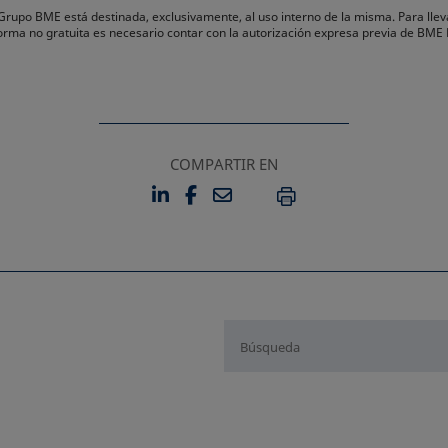
l Grupo BME está destinada, exclusivamente, al uso interno de la misma. Para llev
forma no gratuita es necesario contar con la autorización expresa previa de BME
COMPARTIR EN
LINKEDIN
FACEBOOK
EMAIL
SE ABRE EN UNA PESTAÑA 
SE ABRE EN UNA PESTA
IMPRIMIR