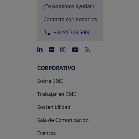
¿Te podemos ayudar?
Contacta con nosotros
+34 91 709 5000
se abre en una pestaña nue
se abre en una pestaña 
se abre en una pest
se abre en una p
CORPORATIVO
Sobre BME
Trabajar en BME
Sostenibilidad
Sala de Comunicación
Eventos