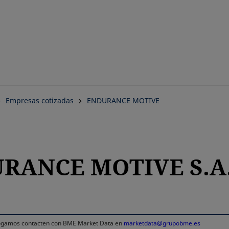
Saltar
al
contenido
principal
Empresas cotizadas
ENDURANCE MOTIVE
URANCE MOTIVE S.A
 rogamos contacten con BME Market Data en
marketdata@grupobme.es