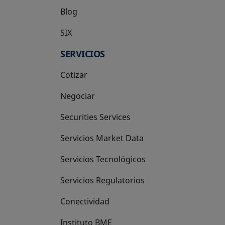
Blog
SIX
se abre en una pestaña nueva
SERVICIOS
Cotizar
Negociar
Securities Services
Servicios Market Data
Servicios Tecnológicos
Servicios Regulatorios
Conectividad
Instituto BME
se abre en una pestaña nueva